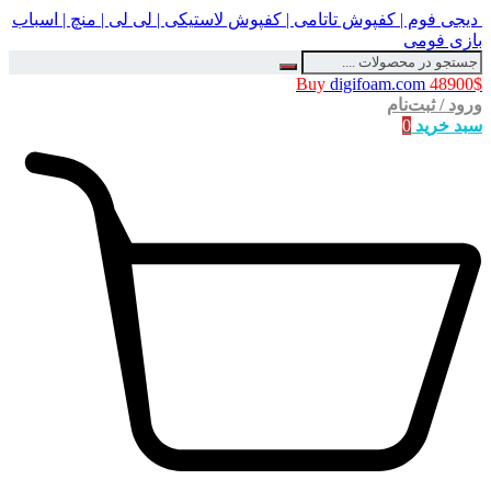
دیجی فوم | کفپوش تاتامی | کفپوش لاستیکی | لی لی | منچ | اسباب
بازی فومی
Buy
digifoam.com
48900$
ورود / ثبت‌نام
سبد خرید
0