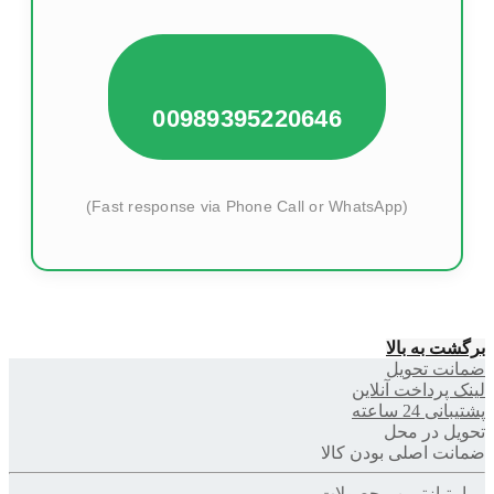
00989395220646
(Fast response via Phone Call or WhatsApp)
برگشت به بالا
ضمانت تحویل
لینک پرداخت آنلاین
پشتیبانی 24 ساعته
تحویل در محل
ضمانت اصلی بودن کالا
پر امتیازترین محصولات