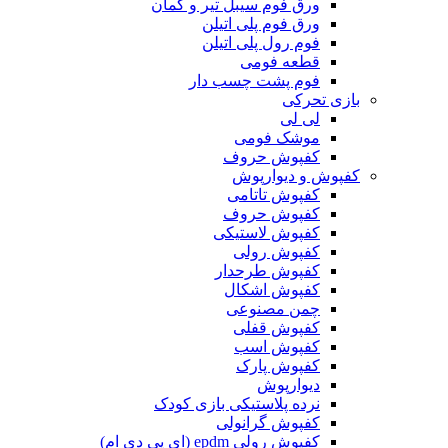
ورق فوم سیبل تیر و کمان
ورق فوم پلی اتیلن
فوم رول پلی اتیلن
قطعه فومی
فوم پشت چسب دار
بازی تحرکی
لی لی
موشک فومی
کفپوش حروف
کفپوش و دیوارپوش
کفپوش تاتامی
کفپوش حروف
کفپوش لاستیکی
کفپوش رولی
کفپوش طرحدار
کفپوش اشکال
چمن مصنوعی
کفپوش قفلی
کفپوش اسب
کفپوش پارک
دیوارپوش
نرده پلاستیکی بازی کودک
کفپوش گرانولی
کفپوش رولی epdm (ای پی دی ام)