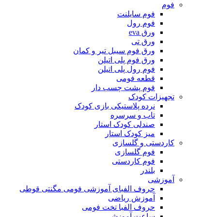
فوم
فوم سایلنت
فوم رول
ورق eva
ورق تی
ورق فوم سیبل تیر و کمان
ورق فوم پلی اتیلن
فوم رول پلی اتیلن
قطعه فومی
فوم پشت چسب دار
تجهیزات کودک
نرده پلاستیکی بازی کودک
تاب و سرسره
صندلی کودک استار
میز کودک استار
کاردستی و گلسازی
فوم گلسازی
فوم کاردستی
بلندر
آموزشی
حروف الفبای آموزشی فومی مگنتی قوطی
آموزش ریاضی
حروف الفبا تخت فومی
ساعت آموزشی