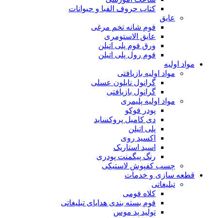
کتاب حروف الفبا و حیوانات
عایق
فوم شانه تخم مرغی
عایق الاستومری
ورق فوم پلی اتیلن
فوم رول پلی اتیلن
مواد اولیه
مواد اولیه بازیافتی
گرانول نایلون عسلی
گرانول بازیافتی
مواد اولیه پلیمری
پودر فوکو
دی کامیل پروکساید
پلی اتیلن
اکسید روی
اسید استاریک
رنگ پیگمنت پودری
چسب کفپوش لاستیکی
قطعه سازی و خدمات
تبلیغاتی
کلاه فومی
فوم بسته بندی هدایای تبلیغاتی
تولید پد موس