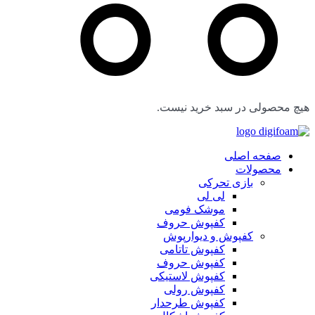
هیچ محصولی در سبد خرید نیست.
صفحه اصلی
محصولات
بازی تحرکی
لی لی
موشک فومی
کفپوش حروف
کفپوش و دیوارپوش
کفپوش تاتامی
کفپوش حروف
کفپوش لاستیکی
کفپوش رولی
کفپوش طرحدار