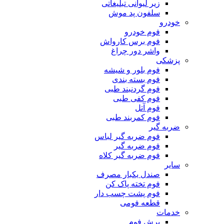
زیر لیوانی تبلیغاتی
سلفون پد موش
خودرو
فوم خودرو
فوم برس کارواش
واشر دور چراغ
پزشکی
فوم بلور و شیشه
فوم بسته بندی
فوم گردنبند طبی
فوم کفی طبی
فوم آتل
فوم کمربند طبی
ضربه گیر
فوم ضربه گیر لباس
فوم ضربه گیر
فوم ضربه گیر کلاه
سایر
صندل یکبار مصرف
فوم تخته پاک کن
فوم پشت چسب دار
قطعه فومی
خدمات
برش فوم