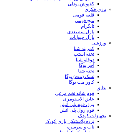
کفپوش نودلی
بازی فکری
قلعه فومی
منچ فومی
تانگرام
پازل سه بعدی
پازل حیوانات
ورزشی
کمربند شنا
تخته استپ
دوقلو شنا
آجر یوگا
تخته شنا
تشک (مت) یوگا
کاور مت یوگا
عایق
فوم شانه تخم مرغی
عایق الاستومری
ورق فوم پلی اتیلن
فوم رول پلی اتیلن
تجهیزات کودک
نرده پلاستیکی بازی کودک
تاب و سرسره