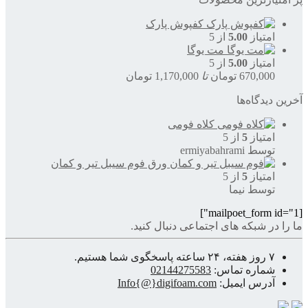
کفپوش پارک
امتیاز
5.00
از 5
مت یوگا
امتیاز
5.00
از 5
670,000
تومان
تا
1,170,000
تومان
آخرین دیدگاه‌ها
کلاه فومی
امتیاز
5
از 5
توسط ermiyabahrami
ورق فوم سیبل تیر و کمان
امتیاز
5
از 5
توسط نیما
[mailpoet_form id="1"]
ما را در شبکه های اجتماعی دنبال کنید.
۷ روز هفته، ۲۴ ساعته پاسخگوی شما هستیم.
شماره تماس:
02144275583
آدرس ایمیل:
Info{@}digifoam.com