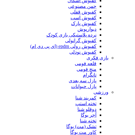
کفپوش اشکال
چمن مصنوعی
کفپوش قفلی
کفپوش اسب
کفپوش پارک
دیوارپوش
نرده پلاستیکی بازی کودک
کفپوش گرانولی
کفپوش رولی epdm (ای پی دی ام)
کفپوش نودلی
بازی فکری
قلعه فومی
منچ فومی
تانگرام
پازل سه بعدی
پازل حیوانات
ورزشی
کمربند شنا
تخته استپ
دوقلو شنا
آجر یوگا
تخته شنا
تشک (مت) یوگا
کاور مت یوگا