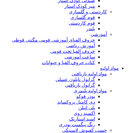
صندلی کودک استار
میز کودک استار
کاردستی و گلسازی
فوم گلسازی
فوم کاردستی
بلندر
آموزشی
حروف الفبای آموزشی فومی مگنتی قوطی
آموزش ریاضی
حروف الفبا تخت فومی
ساعت آموزشی
کتاب حروف الفبا و حیوانات
مواد اولیه
مواد اولیه بازیافتی
گرانول نایلون عسلی
گرانول بازیافتی
مواد اولیه پلیمری
پودر فوکو
دی کامیل پروکساید
پلی اتیلن
اکسید روی
اسید استاریک
رنگ پیگمنت پودری
چسب کفپوش لاستیکی