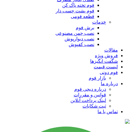
فوم تخته پاک کن
فوم پشت چسب دار
قطعه فومی
خدمات
برش فوم
نصب چمن مصنوعی
نصب دیوارپوش
نصب کفپوش
مقالات
فروش ویژه
شگفت انگیزها
لیست قیمت
فوم دونی
بازار فوم
درباره ما
درباره دیجی فوم
قوانین و مقررات
لینک پرداخت آنلاین
ثبت شکایات
تماس با ما