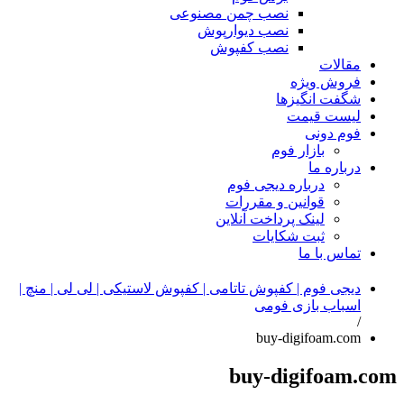
نصب چمن مصنوعی
نصب دیوارپوش
نصب کفپوش
مقالات
فروش ویژه
شگفت انگیزها
لیست قیمت
فوم دونی
بازار فوم
درباره ما
درباره دیجی فوم
قوانین و مقررات
لینک پرداخت آنلاین
ثبت شکایات
تماس با ما
دیجی فوم | کفپوش تاتامی | کفپوش لاستیکی | لی لی | منچ |
اسباب بازی فومی
/
buy-digifoam.com
buy-digifoam.com