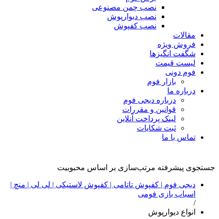
نصب چمن مصنوعی
نصب دیوارپوش
نصب کفپوش
مقالات
فروش ویژه
شگفت انگیزها
لیست قیمت
فوم دونی
بازار فوم
درباره ما
درباره دیجی فوم
قوانین و مقررات
لینک پرداخت آنلاین
ثبت شکایات
تماس با ما
انواع دیوارپوش
جستجوی پیشرفته
مرتب‌سازی بر اساس محبوبیت
دیجی فوم | کفپوش تاتامی | کفپوش لاستیکی | لی لی | منچ |
اسباب بازی فومی
/
انواع دیوارپوش