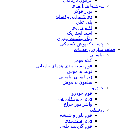
گرانول بازیافتی
مواد اولیه پلیمری
پودر فوکو
دی کامیل پروکساید
پلی اتیلن
اکسید روی
اسید استاریک
رنگ پیگمنت پودری
چسب کفپوش لاستیکی
قطعه سازی و خدمات
تبلیغاتی
کلاه فومی
فوم بسته بندی هدایای تبلیغاتی
تولید پد موس
زیر لیوانی تبلیغاتی
سلفون پد موش
خودرو
فوم خودرو
فوم برس کارواش
واشر دور چراغ
پزشکی
فوم بلور و شیشه
فوم بسته بندی
فوم گردنبند طبی