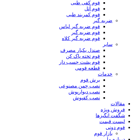
فوم کفی طبی
فوم آتل
فوم کمربند طبی
ضربه گیر
فوم ضربه گیر لباس
فوم ضربه گیر
فوم ضربه گیر کلاه
سایر
صندل یکبار مصرف
فوم تخته پاک کن
فوم پشت چسب دار
قطعه فومی
خدمات
برش فوم
نصب چمن مصنوعی
نصب دیوارپوش
نصب کفپوش
مقالات
فروش ویژه
شگفت انگیزها
لیست قیمت
فوم دونی
بازار فوم
درباره ما