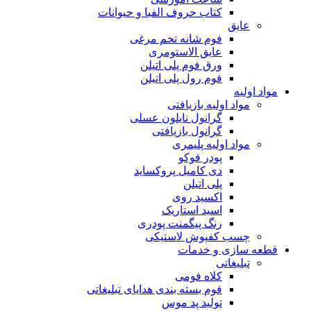
کتاب حروف الفبا و حیوانات
عایق
فوم شانه تخم مرغی
عایق الاستومری
ورق فوم پلی اتیلن
فوم رول پلی اتیلن
مواد اولیه
مواد اولیه بازیافتی
گرانول نایلون عسلی
گرانول بازیافتی
مواد اولیه پلیمری
پودر فوکو
دی کامیل پروکساید
پلی اتیلن
اکسید روی
اسید استاریک
رنگ پیگمنت پودری
چسب کفپوش لاستیکی
قطعه سازی و خدمات
تبلیغاتی
کلاه فومی
فوم بسته بندی هدایای تبلیغاتی
تولید پد موس