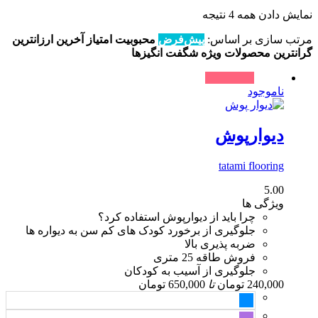
نمایش دادن همه 4 نتیجه
مرتب سازی بر اساس:
پیش‌فرض
محبوبیت
امتیاز
آخرین
ارزانترین
گرانترین
محصولات ویژه
شگفت انگیزها
حراج !
ناموجود
دیوارپوش
tatami flooring
5.00
ویژگی ها
چرا باید از دیوارپوش استفاده کرد؟
جلوگیری از برخورد کودک های کم سن به دیواره ها
ضربه پذیری بالا
فروش طاقه 25 متری
جلوگیری از آسیب به کودکان
240,000
تومان
تا
650,000
تومان