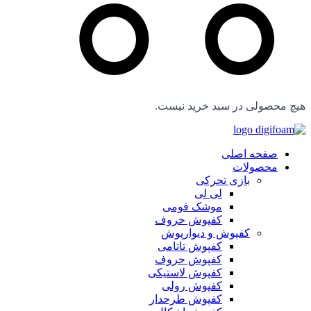
هیچ محصولی در سبد خرید نیست.
صفحه اصلی
محصولات
بازی تحرکی
لی لی
موشک فومی
کفپوش حروف
کفپوش و دیوارپوش
کفپوش تاتامی
کفپوش حروف
کفپوش لاستیکی
کفپوش رولی
کفپوش طرحدار