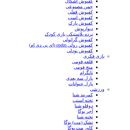
کفپوش اشکال
چمن مصنوعی
کفپوش قفلی
کفپوش اسب
کفپوش پارک
دیوارپوش
نرده پلاستیکی بازی کودک
کفپوش گرانولی
کفپوش رولی epdm (ای پی دی ام)
کفپوش نودلی
بازی فکری
قلعه فومی
منچ فومی
تانگرام
پازل سه بعدی
پازل حیوانات
ورزشی
کمربند شنا
تخته استپ
دوقلو شنا
آجر یوگا
تخته شنا
تشک (مت) یوگا
کاور مت یوگا