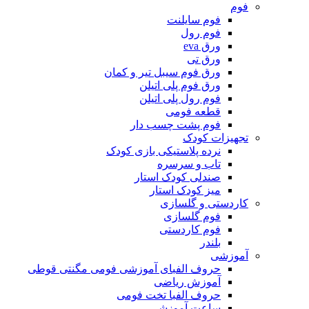
فوم
فوم سایلنت
فوم رول
ورق eva
ورق تی
ورق فوم سیبل تیر و کمان
ورق فوم پلی اتیلن
فوم رول پلی اتیلن
قطعه فومی
فوم پشت چسب دار
تجهیزات کودک
نرده پلاستیکی بازی کودک
تاب و سرسره
صندلی کودک استار
میز کودک استار
کاردستی و گلسازی
فوم گلسازی
فوم کاردستی
بلندر
آموزشی
حروف الفبای آموزشی فومی مگنتی قوطی
آموزش ریاضی
حروف الفبا تخت فومی
ساعت آموزشی