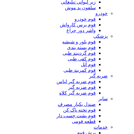
زیر لیوانی تبلیغاتی
سلفون پد موش
خودرو
فوم خودرو
فوم برس کارواش
واشر دور چراغ
پزشکی
فوم بلور و شیشه
فوم بسته بندی
فوم گردنبند طبی
فوم کفی طبی
فوم آتل
فوم کمربند طبی
ضربه گیر
فوم ضربه گیر لباس
فوم ضربه گیر
فوم ضربه گیر کلاه
سایر
صندل یکبار مصرف
فوم تخته پاک کن
فوم پشت چسب دار
قطعه فومی
خدمات
برش فوم