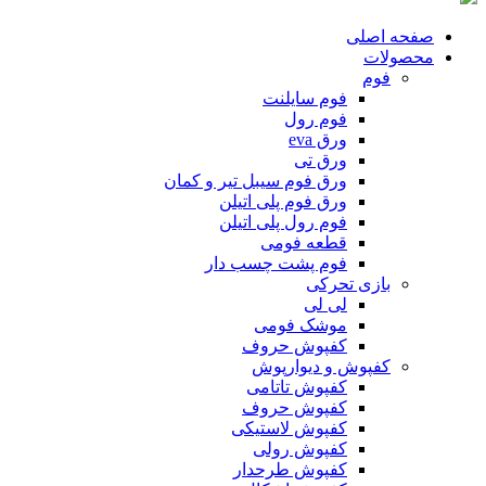
صفحه اصلی
محصولات
فوم
فوم سایلنت
فوم رول
ورق eva
ورق تی
ورق فوم سیبل تیر و کمان
ورق فوم پلی اتیلن
فوم رول پلی اتیلن
قطعه فومی
فوم پشت چسب دار
بازی تحرکی
لی لی
موشک فومی
کفپوش حروف
کفپوش و دیوارپوش
کفپوش تاتامی
کفپوش حروف
کفپوش لاستیکی
کفپوش رولی
کفپوش طرحدار