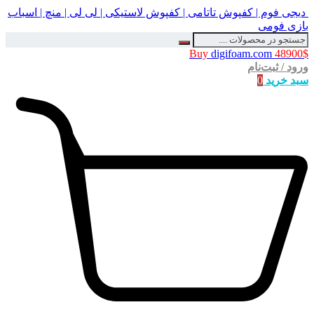
دیجی فوم | کفپوش تاتامی | کفپوش لاستیکی | لی لی | منچ | اسباب
بازی فومی
Buy
digifoam.com
48900$
ورود / ثبت‌نام
سبد خرید
0