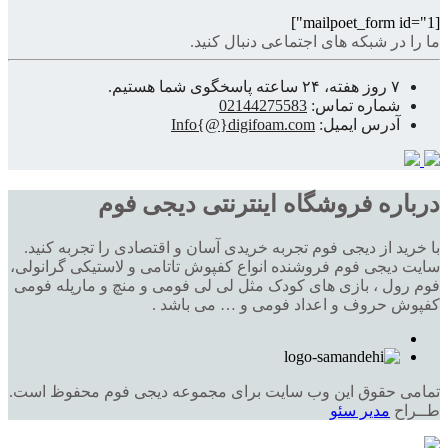
[mailpoet_form id="1"]
ما را در شبکه های اجتماعی دنبال کنید.
۷ روز هفته، ۲۴ ساعته پاسخگوی شما هستیم.
شماره تماس:
02144275583
آدرس ایمیل:
Info{@}digifoam.com
درباره فروشگاه اینترنتی دیجی فوم
با خرید از دیجی فوم تجربه خریدی آسان و اقتصادی را تجربه کنید.
سایت دیجی فوم فروشنده انواع کفپوش تاتامی و لاستیکی گرانولی،
فوم رول ، بازی های کودک مثل لی لی فومی و منچ و مارپله فومی
کفپوش حروف و اعداد فومی و … می باشد .
تمامی حقوق این وب سایت برای مجموعه دیجی فوم محفوظ است.
طــراح
مدیر سئو