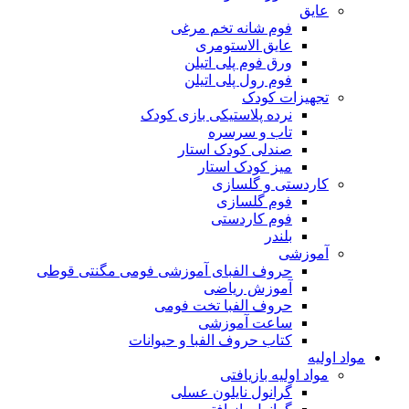
عایق
فوم شانه تخم مرغی
عایق الاستومری
ورق فوم پلی اتیلن
فوم رول پلی اتیلن
تجهیزات کودک
نرده پلاستیکی بازی کودک
تاب و سرسره
صندلی کودک استار
میز کودک استار
کاردستی و گلسازی
فوم گلسازی
فوم کاردستی
بلندر
آموزشی
حروف الفبای آموزشی فومی مگنتی قوطی
آموزش ریاضی
حروف الفبا تخت فومی
ساعت آموزشی
کتاب حروف الفبا و حیوانات
مواد اولیه
مواد اولیه بازیافتی
گرانول نایلون عسلی