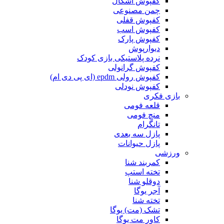
کفپوش اشکال
چمن مصنوعی
کفپوش قفلی
کفپوش اسب
کفپوش پارک
دیوارپوش
نرده پلاستیکی بازی کودک
کفپوش گرانولی
کفپوش رولی epdm (ای پی دی ام)
کفپوش نودلی
بازی فکری
قلعه فومی
منچ فومی
تانگرام
پازل سه بعدی
پازل حیوانات
ورزشی
کمربند شنا
تخته استپ
دوقلو شنا
آجر یوگا
تخته شنا
تشک (مت) یوگا
کاور مت یوگا