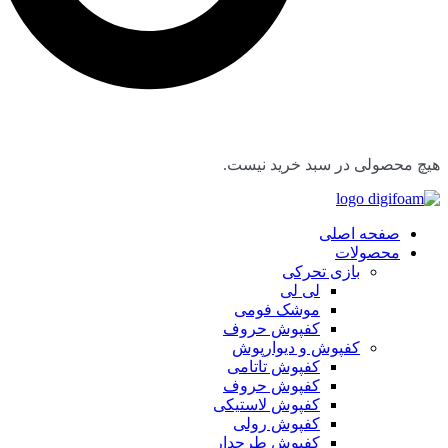
هیچ محصولی در سبد خرید نیست.
صفحه اصلی
محصولات
بازی تحرکی
لی لی
موشک فومی
کفپوش حروف
کفپوش و دیوارپوش
کفپوش تاتامی
کفپوش حروف
کفپوش لاستیکی
کفپوش رولی
کفپوش طرحدار