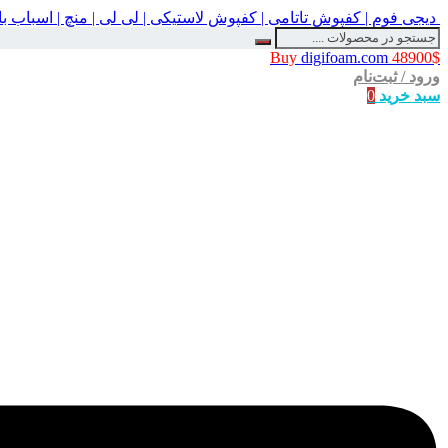
دیجی فوم | کفپوش تاتامی | کفپوش لاستیکی | لی لی | منچ | اسباب 
Buy
digifoam.com
48900$
ورود / ثبت‌نام
سبد خرید
0