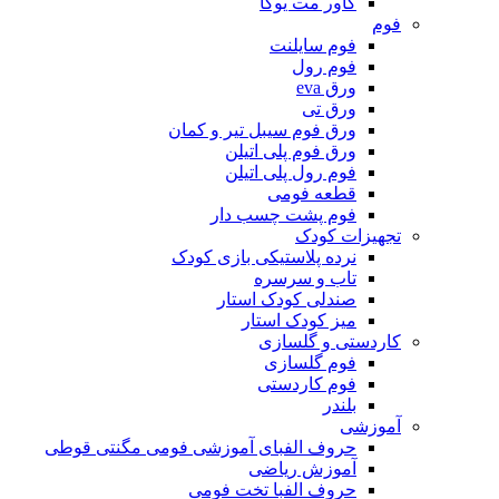
کاور مت یوگا
فوم
فوم سایلنت
فوم رول
ورق eva
ورق تی
ورق فوم سیبل تیر و کمان
ورق فوم پلی اتیلن
فوم رول پلی اتیلن
قطعه فومی
فوم پشت چسب دار
تجهیزات کودک
نرده پلاستیکی بازی کودک
تاب و سرسره
صندلی کودک استار
میز کودک استار
کاردستی و گلسازی
فوم گلسازی
فوم کاردستی
بلندر
آموزشی
حروف الفبای آموزشی فومی مگنتی قوطی
آموزش ریاضی
حروف الفبا تخت فومی