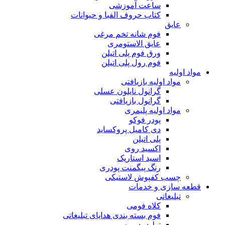
ساعت آموزشی
کتاب حروف الفبا و حیوانات
عایق
فوم شانه تخم مرغی
عایق الاستومری
ورق فوم پلی اتیلن
فوم رول پلی اتیلن
مواد اولیه
مواد اولیه بازیافتی
گرانول نایلون عسلی
گرانول بازیافتی
مواد اولیه پلیمری
پودر فوکو
دی کامیل پروکساید
پلی اتیلن
اکسید روی
اسید استاریک
رنگ پیگمنت پودری
چسب کفپوش لاستیکی
قطعه سازی و خدمات
تبلیغاتی
کلاه فومی
فوم بسته بندی هدایای تبلیغاتی
تولید پد موس