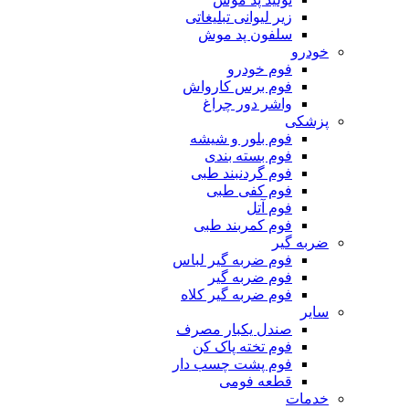
زیر لیوانی تبلیغاتی
سلفون پد موش
خودرو
فوم خودرو
فوم برس کارواش
واشر دور چراغ
پزشکی
فوم بلور و شیشه
فوم بسته بندی
فوم گردنبند طبی
فوم کفی طبی
فوم آتل
فوم کمربند طبی
ضربه گیر
فوم ضربه گیر لباس
فوم ضربه گیر
فوم ضربه گیر کلاه
سایر
صندل یکبار مصرف
فوم تخته پاک کن
فوم پشت چسب دار
قطعه فومی
خدمات