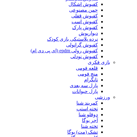
کفپوش اشکال
چمن مصنوعی
کفپوش قفلی
کفپوش اسب
کفپوش پارک
دیوارپوش
نرده پلاستیکی بازی کودک
کفپوش گرانولی
کفپوش رولی epdm (ای پی دی ام)
کفپوش نودلی
بازی فکری
قلعه فومی
منچ فومی
تانگرام
پازل سه بعدی
پازل حیوانات
ورزشی
کمربند شنا
تخته استپ
دوقلو شنا
آجر یوگا
تخته شنا
تشک (مت) یوگا