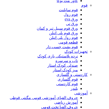
کاور مت یوگا
فوم
فوم سایلنت
فوم رول
ورق eva
ورق تی
ورق فوم سیبل تیر و کمان
ورق فوم پلی اتیلن
فوم رول پلی اتیلن
قطعه فومی
فوم پشت چسب دار
تجهیزات کودک
نرده پلاستیکی بازی کودک
تاب و سرسره
صندلی کودک استار
میز کودک استار
کاردستی و گلسازی
فوم گلسازی
فوم کاردستی
بلندر
آموزشی
حروف الفبای آموزشی فومی مگنتی قوطی
آموزش ریاضی
حروف الفبا تخت فومی