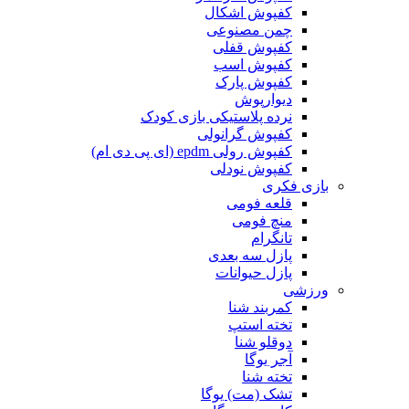
کفپوش اشکال
چمن مصنوعی
کفپوش قفلی
کفپوش اسب
کفپوش پارک
دیوارپوش
نرده پلاستیکی بازی کودک
کفپوش گرانولی
کفپوش رولی epdm (ای پی دی ام)
کفپوش نودلی
بازی فکری
قلعه فومی
منچ فومی
تانگرام
پازل سه بعدی
پازل حیوانات
ورزشی
کمربند شنا
تخته استپ
دوقلو شنا
آجر یوگا
تخته شنا
تشک (مت) یوگا