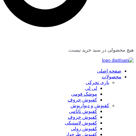
هیچ محصولی در سبد خرید نیست.
صفحه اصلی
محصولات
بازی تحرکی
لی لی
موشک فومی
کفپوش حروف
کفپوش و دیوارپوش
کفپوش تاتامی
کفپوش حروف
کفپوش لاستیکی
کفپوش رولی
کفپوش طرحدار