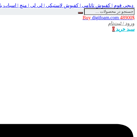
دیجی فوم | کفپوش تاتامی | کفپوش لاستیکی | لی لی | منچ | اسباب 
Buy
digifoam.com
48900$
ورود / ثبت‌نام
سبد خرید
0