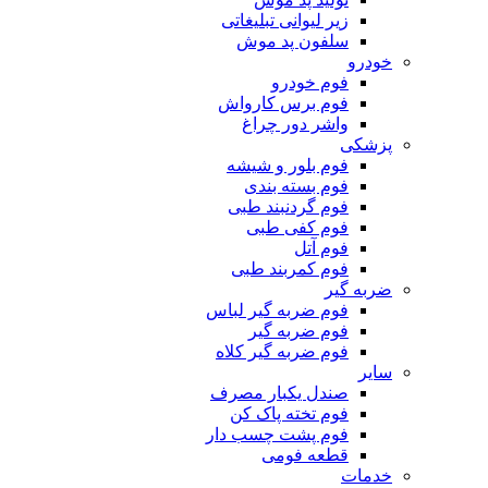
زیر لیوانی تبلیغاتی
سلفون پد موش
خودرو
فوم خودرو
فوم برس کارواش
واشر دور چراغ
پزشکی
فوم بلور و شیشه
فوم بسته بندی
فوم گردنبند طبی
فوم کفی طبی
فوم آتل
فوم کمربند طبی
ضربه گیر
فوم ضربه گیر لباس
فوم ضربه گیر
فوم ضربه گیر کلاه
سایر
صندل یکبار مصرف
فوم تخته پاک کن
فوم پشت چسب دار
قطعه فومی
خدمات