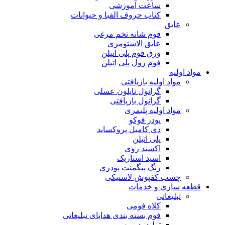
ساعت آموزشی
کتاب حروف الفبا و حیوانات
عایق
فوم شانه تخم مرغی
عایق الاستومری
ورق فوم پلی اتیلن
فوم رول پلی اتیلن
مواد اولیه
مواد اولیه بازیافتی
گرانول نایلون عسلی
گرانول بازیافتی
مواد اولیه پلیمری
پودر فوکو
دی کامیل پروکساید
پلی اتیلن
اکسید روی
اسید استاریک
رنگ پیگمنت پودری
چسب کفپوش لاستیکی
قطعه سازی و خدمات
تبلیغاتی
کلاه فومی
فوم بسته بندی هدایای تبلیغاتی
تولید پد موس