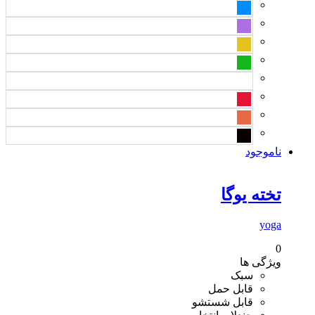
ناموجود
تخته یوگا
yoga
0
ویژگی ها
سبک
قابل حمل
قابل شستشو