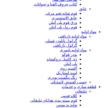
کتاب حروف الفبا و حیوانات
عایق
فوم شانه تخم مرغی
عایق الاستومری
ورق فوم پلی اتیلن
فوم رول پلی اتیلن
مواد اولیه
مواد اولیه بازیافتی
گرانول نایلون عسلی
گرانول بازیافتی
مواد اولیه پلیمری
پودر فوکو
دی کامیل پروکساید
پلی اتیلن
اکسید روی
اسید استاریک
رنگ پیگمنت پودری
چسب کفپوش لاستیکی
قطعه سازی و خدمات
تبلیغاتی
کلاه فومی
فوم بسته بندی هدایای تبلیغاتی
تولید پد موس