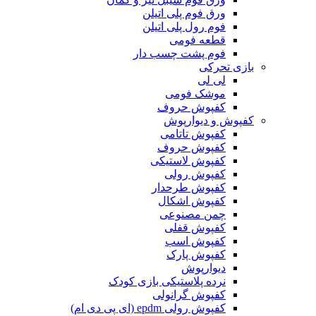
ورق فوم پلی اتیلن
فوم رول پلی اتیلن
قطعه فومی
فوم پشت چسب دار
بازی تحرکی
لی لی
موشک فومی
کفپوش حروف
کفپوش و دیوارپوش
کفپوش تاتامی
کفپوش حروف
کفپوش لاستیکی
کفپوش رولی
کفپوش طرحدار
کفپوش اشکال
چمن مصنوعی
کفپوش قفلی
کفپوش اسب
کفپوش پارک
دیوارپوش
نرده پلاستیکی بازی کودک
کفپوش گرانولی
کفپوش رولی epdm (ای پی دی ام)