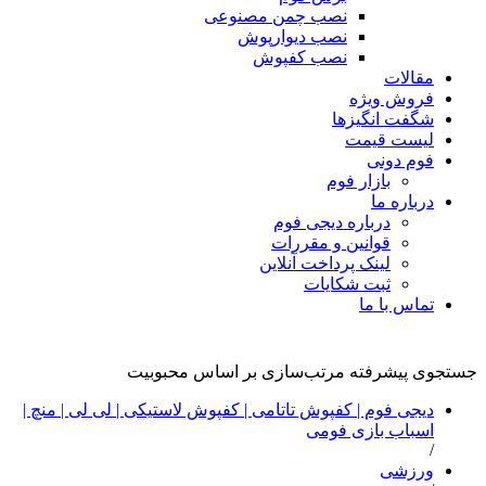
نصب چمن مصنوعی
نصب دیوارپوش
نصب کفپوش
مقالات
فروش ویژه
شگفت انگیزها
لیست قیمت
فوم دونی
بازار فوم
درباره ما
درباره دیجی فوم
قوانین و مقررات
لینک پرداخت آنلاین
ثبت شکایات
تماس با ما
تخته استپ
جستجوی پیشرفته
مرتب‌سازی بر اساس محبوبیت
دیجی فوم | کفپوش تاتامی | کفپوش لاستیکی | لی لی | منچ |
اسباب بازی فومی
/
ورزشی