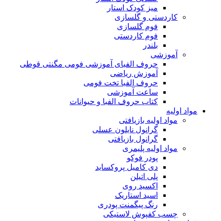
میز کودک استار
کاردستی و گلسازی
فوم گلسازی
فوم کاردستی
بلندر
آموزشی
حروف الفبای آموزشی فومی مگنتی قوطی
آموزش ریاضی
حروف الفبا تخت فومی
ساعت آموزشی
کتاب حروف الفبا و حیوانات
مواد اولیه
مواد اولیه بازیافتی
گرانول نایلون عسلی
گرانول بازیافتی
مواد اولیه پلیمری
پودر فوکو
دی کامیل پروکساید
پلی اتیلن
اکسید روی
اسید استاریک
رنگ پیگمنت پودری
چسب کفپوش لاستیکی