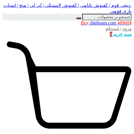
دیجی فوم | کفپوش تاتامی | کفپوش لاستیکی | لی لی | منچ | اسباب
بازی فومی
Buy
digifoam.com
48900$
ورود / ثبت‌نام
سبد خرید
0