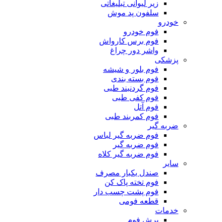
زیر لیوانی تبلیغاتی
سلفون پد موش
خودرو
فوم خودرو
فوم برس کارواش
واشر دور چراغ
پزشکی
فوم بلور و شیشه
فوم بسته بندی
فوم گردنبند طبی
فوم کفی طبی
فوم آتل
فوم کمربند طبی
ضربه گیر
فوم ضربه گیر لباس
فوم ضربه گیر
فوم ضربه گیر کلاه
سایر
صندل یکبار مصرف
فوم تخته پاک کن
فوم پشت چسب دار
قطعه فومی
خدمات
برش فوم