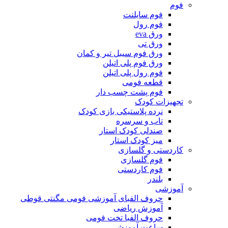
فوم
فوم سایلنت
فوم رول
ورق eva
ورق تی
ورق فوم سیبل تیر و کمان
ورق فوم پلی اتیلن
فوم رول پلی اتیلن
قطعه فومی
فوم پشت چسب دار
تجهیزات کودک
نرده پلاستیکی بازی کودک
تاب و سرسره
صندلی کودک استار
میز کودک استار
کاردستی و گلسازی
فوم گلسازی
فوم کاردستی
بلندر
آموزشی
حروف الفبای آموزشی فومی مگنتی قوطی
آموزش ریاضی
حروف الفبا تخت فومی
ساعت آموزشی