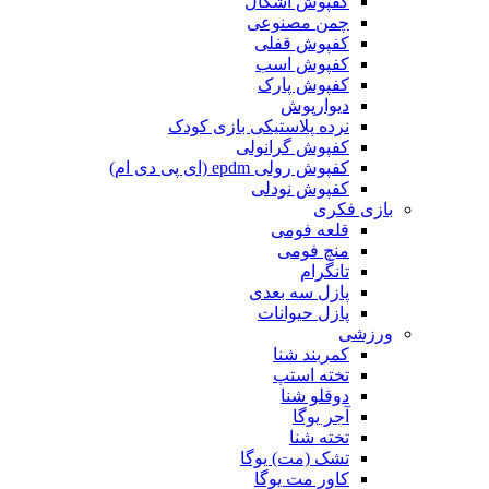
کفپوش اشکال
چمن مصنوعی
کفپوش قفلی
کفپوش اسب
کفپوش پارک
دیوارپوش
نرده پلاستیکی بازی کودک
کفپوش گرانولی
کفپوش رولی epdm (ای پی دی ام)
کفپوش نودلی
بازی فکری
قلعه فومی
منچ فومی
تانگرام
پازل سه بعدی
پازل حیوانات
ورزشی
کمربند شنا
تخته استپ
دوقلو شنا
آجر یوگا
تخته شنا
تشک (مت) یوگا
کاور مت یوگا