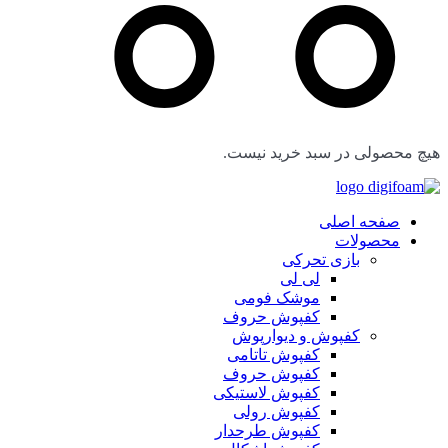
هیچ محصولی در سبد خرید نیست.
صفحه اصلی
محصولات
بازی تحرکی
لی لی
موشک فومی
کفپوش حروف
کفپوش و دیوارپوش
کفپوش تاتامی
کفپوش حروف
کفپوش لاستیکی
کفپوش رولی
کفپوش طرحدار