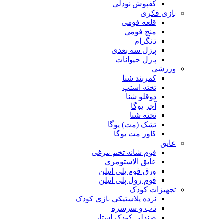
کفپوش نودلی
بازی فکری
قلعه فومی
منچ فومی
تانگرام
پازل سه بعدی
پازل حیوانات
ورزشی
کمربند شنا
تخته استپ
دوقلو شنا
آجر یوگا
تخته شنا
تشک (مت) یوگا
کاور مت یوگا
عایق
فوم شانه تخم مرغی
عایق الاستومری
ورق فوم پلی اتیلن
فوم رول پلی اتیلن
تجهیزات کودک
نرده پلاستیکی بازی کودک
تاب و سرسره
صندلی کودک استار