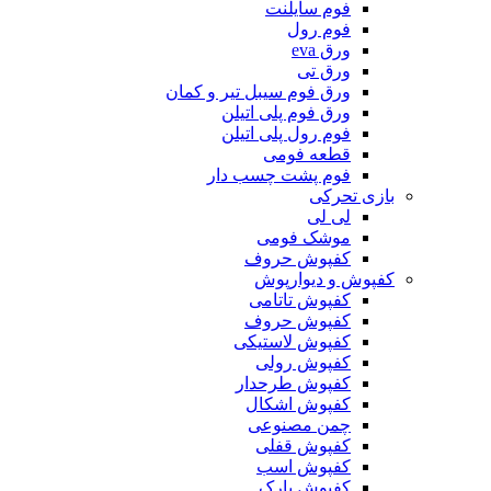
فوم سایلنت
فوم رول
ورق eva
ورق تی
ورق فوم سیبل تیر و کمان
ورق فوم پلی اتیلن
فوم رول پلی اتیلن
قطعه فومی
فوم پشت چسب دار
بازی تحرکی
لی لی
موشک فومی
کفپوش حروف
کفپوش و دیوارپوش
کفپوش تاتامی
کفپوش حروف
کفپوش لاستیکی
کفپوش رولی
کفپوش طرحدار
کفپوش اشکال
چمن مصنوعی
کفپوش قفلی
کفپوش اسب
کفپوش پارک