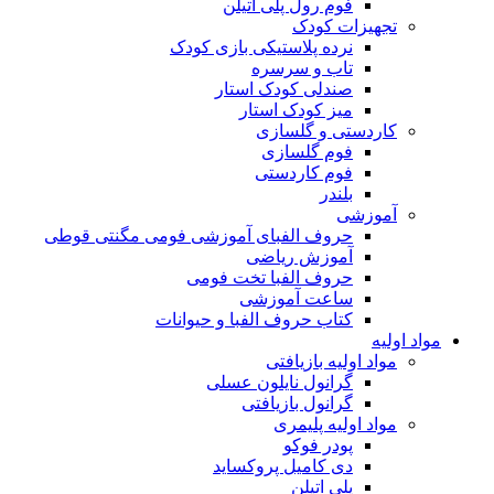
فوم رول پلی اتیلن
تجهیزات کودک
نرده پلاستیکی بازی کودک
تاب و سرسره
صندلی کودک استار
میز کودک استار
کاردستی و گلسازی
فوم گلسازی
فوم کاردستی
بلندر
آموزشی
حروف الفبای آموزشی فومی مگنتی قوطی
آموزش ریاضی
حروف الفبا تخت فومی
ساعت آموزشی
کتاب حروف الفبا و حیوانات
مواد اولیه
مواد اولیه بازیافتی
گرانول نایلون عسلی
گرانول بازیافتی
مواد اولیه پلیمری
پودر فوکو
دی کامیل پروکساید
پلی اتیلن