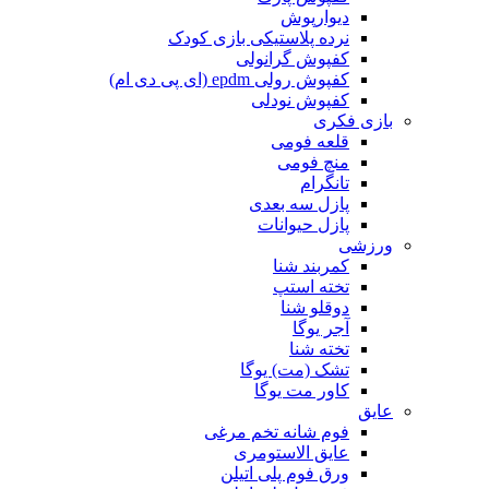
دیوارپوش
نرده پلاستیکی بازی کودک
کفپوش گرانولی
کفپوش رولی epdm (ای پی دی ام)
کفپوش نودلی
بازی فکری
قلعه فومی
منچ فومی
تانگرام
پازل سه بعدی
پازل حیوانات
ورزشی
کمربند شنا
تخته استپ
دوقلو شنا
آجر یوگا
تخته شنا
تشک (مت) یوگا
کاور مت یوگا
عایق
فوم شانه تخم مرغی
عایق الاستومری
ورق فوم پلی اتیلن