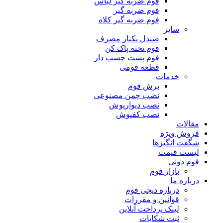
فوم ضربه گیر لباس
فوم ضربه گیر
فوم ضربه گیر کلاه
سایر
صندل یکبار مصرف
فوم تخته پاک کن
فوم پشت چسب دار
قطعه فومی
خدمات
برش فوم
نصب چمن مصنوعی
نصب دیوارپوش
نصب کفپوش
مقالات
فروش ویژه
شگفت انگیزها
لیست قیمت
فوم دونی
بازار فوم
درباره ما
درباره دیجی فوم
قوانین و مقررات
لینک پرداخت آنلاین
ثبت شکایات