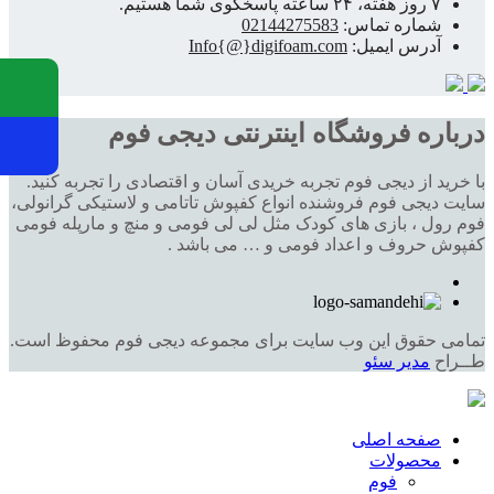
۷ روز هفته، ۲۴ ساعته پاسخگوی شما هستیم.
شماره تماس:
02144275583
آدرس ایمیل:
Info{@}digifoam.com
درباره فروشگاه اینترنتی دیجی فوم
با خرید از دیجی فوم تجربه خریدی آسان و اقتصادی را تجربه کنید.
سایت دیجی فوم فروشنده انواع کفپوش تاتامی و لاستیکی گرانولی،
فوم رول ، بازی های کودک مثل لی لی فومی و منچ و مارپله فومی
کفپوش حروف و اعداد فومی و … می باشد .
تمامی حقوق این وب سایت برای مجموعه دیجی فوم محفوظ است.
طــراح
مدیر سئو
صفحه اصلی
محصولات
فوم