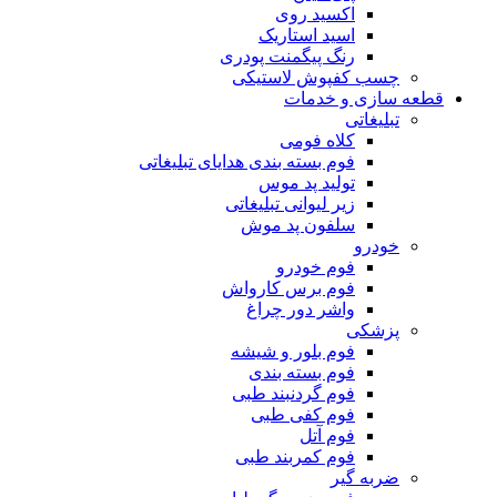
اکسید روی
اسید استاریک
رنگ پیگمنت پودری
چسب کفپوش لاستیکی
قطعه سازی و خدمات
تبلیغاتی
کلاه فومی
فوم بسته بندی هدایای تبلیغاتی
تولید پد موس
زیر لیوانی تبلیغاتی
سلفون پد موش
خودرو
فوم خودرو
فوم برس کارواش
واشر دور چراغ
پزشکی
فوم بلور و شیشه
فوم بسته بندی
فوم گردنبند طبی
فوم کفی طبی
فوم آتل
فوم کمربند طبی
ضربه گیر