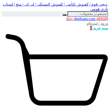
دیجی فوم | کفپوش تاتامی | کفپوش لاستیکی | لی لی | منچ | اسباب
بازی فومی
Buy
digifoam.com
48900$
ورود / ثبت‌نام
سبد خرید
0