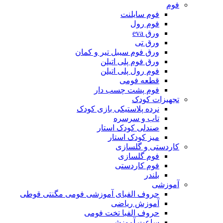
فوم
فوم سایلنت
فوم رول
ورق eva
ورق تی
ورق فوم سیبل تیر و کمان
ورق فوم پلی اتیلن
فوم رول پلی اتیلن
قطعه فومی
فوم پشت چسب دار
تجهیزات کودک
نرده پلاستیکی بازی کودک
تاب و سرسره
صندلی کودک استار
میز کودک استار
کاردستی و گلسازی
فوم گلسازی
فوم کاردستی
بلندر
آموزشی
حروف الفبای آموزشی فومی مگنتی قوطی
آموزش ریاضی
حروف الفبا تخت فومی
ساعت آموزشی