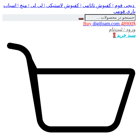
دیجی فوم | کفپوش تاتامی | کفپوش لاستیکی | لی لی | منچ | اسباب
بازی فومی
Buy
digifoam.com
48900$
ورود / ثبت‌نام
سبد خرید
0