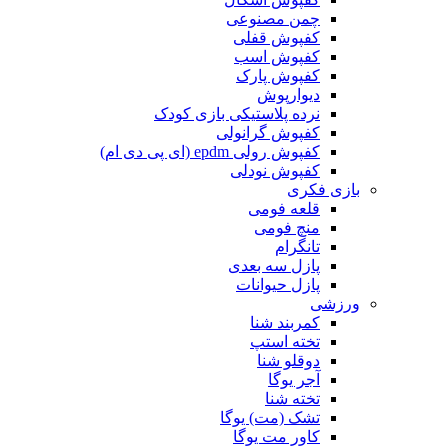
چمن مصنوعی
کفپوش قفلی
کفپوش اسب
کفپوش پارک
دیوارپوش
نرده پلاستیکی بازی کودک
کفپوش گرانولی
کفپوش رولی epdm (ای پی دی ام)
کفپوش نودلی
بازی فکری
قلعه فومی
منچ فومی
تانگرام
پازل سه بعدی
پازل حیوانات
ورزشی
کمربند شنا
تخته استپ
دوقلو شنا
آجر یوگا
تخته شنا
تشک (مت) یوگا
کاور مت یوگا