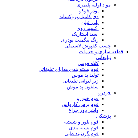
مواد اولیه پلیمری
پودر فوکو
دی کامیل پروکساید
پلی اتیلن
اکسید روی
اسید استاریک
رنگ پیگمنت پودری
چسب کفپوش لاستیکی
قطعه سازی و خدمات
تبلیغاتی
کلاه فومی
فوم بسته بندی هدایای تبلیغاتی
تولید پد موس
زیر لیوانی تبلیغاتی
سلفون پد موش
خودرو
فوم خودرو
فوم برس کارواش
واشر دور چراغ
پزشکی
فوم بلور و شیشه
فوم بسته بندی
فوم گردنبند طبی