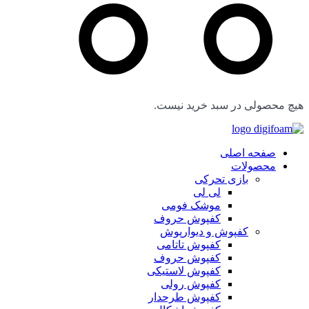
هیچ محصولی در سبد خرید نیست.
صفحه اصلی
محصولات
بازی تحرکی
لی لی
موشک فومی
کفپوش حروف
کفپوش و دیوارپوش
کفپوش تاتامی
کفپوش حروف
کفپوش لاستیکی
کفپوش رولی
کفپوش طرحدار