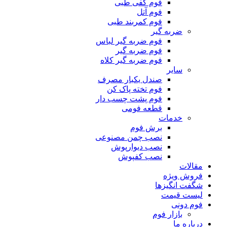
فوم کفی طبی
فوم آتل
فوم کمربند طبی
ضربه گیر
فوم ضربه گیر لباس
فوم ضربه گیر
فوم ضربه گیر کلاه
سایر
صندل یکبار مصرف
فوم تخته پاک کن
فوم پشت چسب دار
قطعه فومی
خدمات
برش فوم
نصب چمن مصنوعی
نصب دیوارپوش
نصب کفپوش
مقالات
فروش ویژه
شگفت انگیزها
لیست قیمت
فوم دونی
بازار فوم
درباره ما