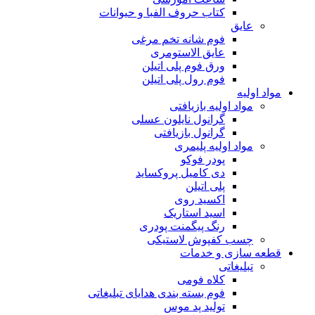
کتاب حروف الفبا و حیوانات
عایق
فوم شانه تخم مرغی
عایق الاستومری
ورق فوم پلی اتیلن
فوم رول پلی اتیلن
مواد اولیه
مواد اولیه بازیافتی
گرانول نایلون عسلی
گرانول بازیافتی
مواد اولیه پلیمری
پودر فوکو
دی کامیل پروکساید
پلی اتیلن
اکسید روی
اسید استاریک
رنگ پیگمنت پودری
چسب کفپوش لاستیکی
قطعه سازی و خدمات
تبلیغاتی
کلاه فومی
فوم بسته بندی هدایای تبلیغاتی
تولید پد موس