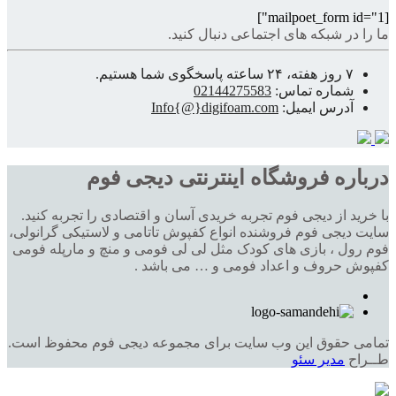
[mailpoet_form id="1"]
ما را در شبکه های اجتماعی دنبال کنید.
۷ روز هفته، ۲۴ ساعته پاسخگوی شما هستیم.
شماره تماس:
02144275583
آدرس ایمیل:
Info{@}digifoam.com
درباره فروشگاه اینترنتی دیجی فوم
با خرید از دیجی فوم تجربه خریدی آسان و اقتصادی را تجربه کنید.
سایت دیجی فوم فروشنده انواع کفپوش تاتامی و لاستیکی گرانولی،
فوم رول ، بازی های کودک مثل لی لی فومی و منچ و مارپله فومی
کفپوش حروف و اعداد فومی و … می باشد .
تمامی حقوق این وب سایت برای مجموعه دیجی فوم محفوظ است.
طــراح
مدیر سئو