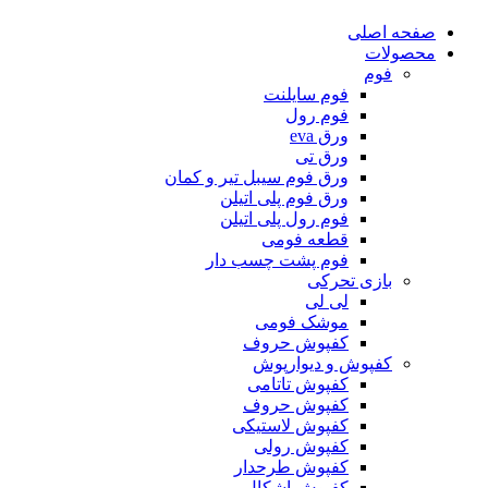
صفحه اصلی
محصولات
فوم
فوم سایلنت
فوم رول
ورق eva
ورق تی
ورق فوم سیبل تیر و کمان
ورق فوم پلی اتیلن
فوم رول پلی اتیلن
قطعه فومی
فوم پشت چسب دار
بازی تحرکی
لی لی
موشک فومی
کفپوش حروف
کفپوش و دیوارپوش
کفپوش تاتامی
کفپوش حروف
کفپوش لاستیکی
کفپوش رولی
کفپوش طرحدار
کفپوش اشکال