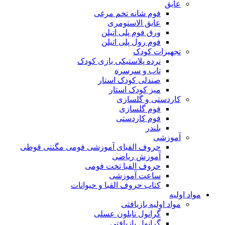
عایق
فوم شانه تخم مرغی
عایق الاستومری
ورق فوم پلی اتیلن
فوم رول پلی اتیلن
تجهیزات کودک
نرده پلاستیکی بازی کودک
تاب و سرسره
صندلی کودک استار
میز کودک استار
کاردستی و گلسازی
فوم گلسازی
فوم کاردستی
بلندر
آموزشی
حروف الفبای آموزشی فومی مگنتی قوطی
آموزش ریاضی
حروف الفبا تخت فومی
ساعت آموزشی
کتاب حروف الفبا و حیوانات
مواد اولیه
مواد اولیه بازیافتی
گرانول نایلون عسلی
گرانول بازیافتی