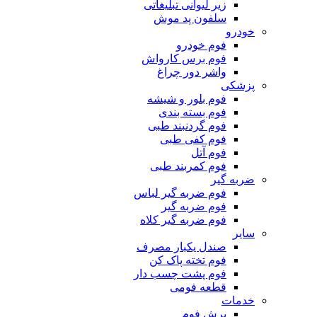
زیر لیوانی تبلیغاتی
سلفون پد موش
خودرو
فوم خودرو
فوم برس کارواش
واشر دور چراغ
پزشکی
فوم بلور و شیشه
فوم بسته بندی
فوم گردنبند طبی
فوم کفی طبی
فوم آتل
فوم کمربند طبی
ضربه گیر
فوم ضربه گیر لباس
فوم ضربه گیر
فوم ضربه گیر کلاه
سایر
صندل یکبار مصرف
فوم تخته پاک کن
فوم پشت چسب دار
قطعه فومی
خدمات
برش فوم