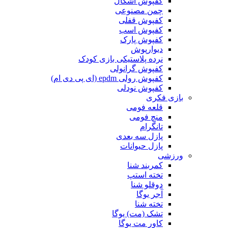
کفپوش اشکال
چمن مصنوعی
کفپوش قفلی
کفپوش اسب
کفپوش پارک
دیوارپوش
نرده پلاستیکی بازی کودک
کفپوش گرانولی
کفپوش رولی epdm (ای پی دی ام)
کفپوش نودلی
بازی فکری
قلعه فومی
منچ فومی
تانگرام
پازل سه بعدی
پازل حیوانات
ورزشی
کمربند شنا
تخته استپ
دوقلو شنا
آجر یوگا
تخته شنا
تشک (مت) یوگا
کاور مت یوگا