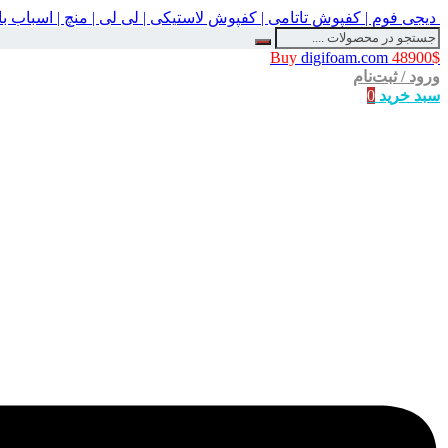
دیجی فوم | کفپوش تاتامی | کفپوش لاستیکی | لی لی | منچ | اسباب 
Buy
digifoam.com
48900$
ورود / ثبت‌نام
سبد خرید
0