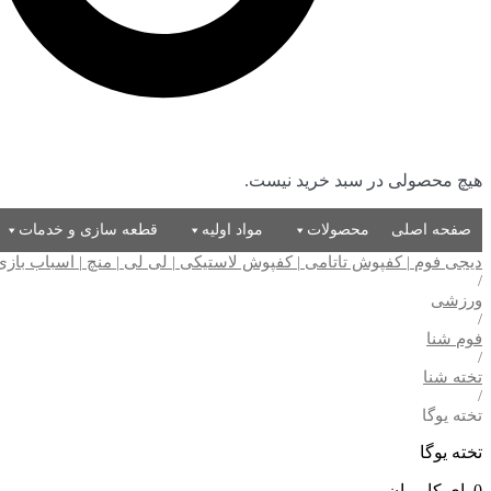
هیچ محصولی در سبد خرید نیست.
صفحه اصلی
محصولات
مواد اولیه
قطعه سازی و خدمات
دیجی فوم | کفپوش تاتامی | کفپوش لاستیکی | لی لی | منچ | اسباب باز
/
ورزشی
/
فوم شنا
/
تخته شنا
/
تخته یوگا
تخته یوگا
0
رای کاربران