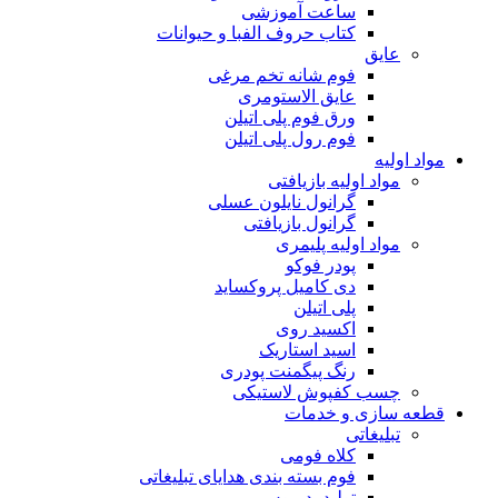
ساعت آموزشی
کتاب حروف الفبا و حیوانات
عایق
فوم شانه تخم مرغی
عایق الاستومری
ورق فوم پلی اتیلن
فوم رول پلی اتیلن
مواد اولیه
مواد اولیه بازیافتی
گرانول نایلون عسلی
گرانول بازیافتی
مواد اولیه پلیمری
پودر فوکو
دی کامیل پروکساید
پلی اتیلن
اکسید روی
اسید استاریک
رنگ پیگمنت پودری
چسب کفپوش لاستیکی
قطعه سازی و خدمات
تبلیغاتی
کلاه فومی
فوم بسته بندی هدایای تبلیغاتی
تولید پد موس