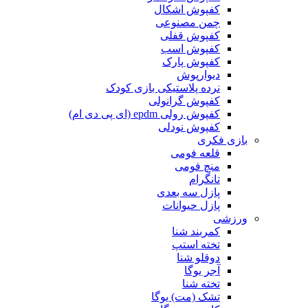
کفپوش اشکال
چمن مصنوعی
کفپوش قفلی
کفپوش اسب
کفپوش پارک
دیوارپوش
نرده پلاستیکی بازی کودک
کفپوش گرانولی
کفپوش رولی epdm (ای پی دی ام)
کفپوش نودلی
بازی فکری
قلعه فومی
منچ فومی
تانگرام
پازل سه بعدی
پازل حیوانات
ورزشی
کمربند شنا
تخته استپ
دوقلو شنا
آجر یوگا
تخته شنا
تشک (مت) یوگا