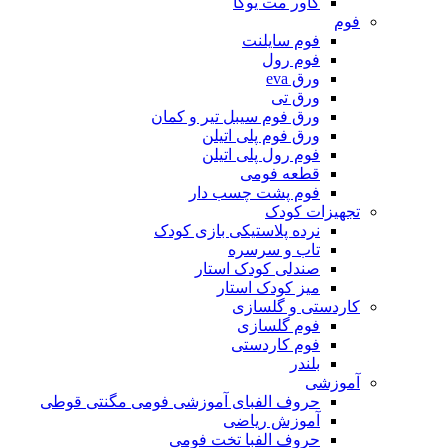
کاور مت یوگا
فوم
فوم سایلنت
فوم رول
ورق eva
ورق تی
ورق فوم سیبل تیر و کمان
ورق فوم پلی اتیلن
فوم رول پلی اتیلن
قطعه فومی
فوم پشت چسب دار
تجهیزات کودک
نرده پلاستیکی بازی کودک
تاب و سرسره
صندلی کودک استار
میز کودک استار
کاردستی و گلسازی
فوم گلسازی
فوم کاردستی
بلندر
آموزشی
حروف الفبای آموزشی فومی مگنتی قوطی
آموزش ریاضی
حروف الفبا تخت فومی