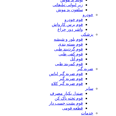
زیر لیوانی تبلیغاتی
سلفون پد موش
خودرو
فوم خودرو
فوم برس کارواش
واشر دور چراغ
پزشکی
فوم بلور و شیشه
فوم بسته بندی
فوم گردنبند طبی
فوم کفی طبی
فوم آتل
فوم کمربند طبی
ضربه گیر
فوم ضربه گیر لباس
فوم ضربه گیر
فوم ضربه گیر کلاه
سایر
صندل یکبار مصرف
فوم تخته پاک کن
فوم پشت چسب دار
قطعه فومی
خدمات