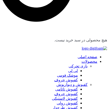
هیچ محصولی در سبد خرید نیست.
صفحه اصلی
محصولات
بازی تحرکی
لی لی
موشک فومی
کفپوش حروف
کفپوش و دیوارپوش
کفپوش تاتامی
کفپوش حروف
کفپوش لاستیکی
کفپوش رولی
کفپوش طرحدار