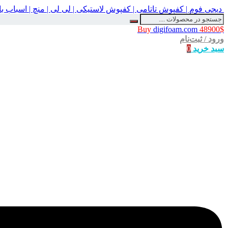
دیجی فوم | کفپوش تاتامی | کفپوش لاستیکی | لی لی | منچ | اسباب 
Buy
digifoam.com
48900$
ورود / ثبت‌نام
سبد خرید
0