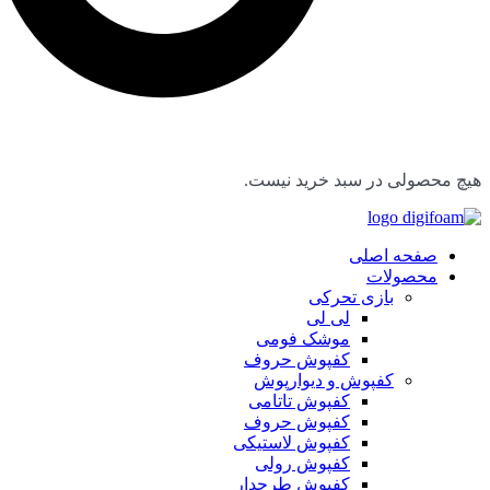
هیچ محصولی در سبد خرید نیست.
صفحه اصلی
محصولات
بازی تحرکی
لی لی
موشک فومی
کفپوش حروف
کفپوش و دیوارپوش
کفپوش تاتامی
کفپوش حروف
کفپوش لاستیکی
کفپوش رولی
کفپوش طرحدار