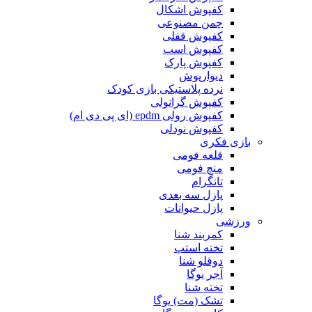
کفپوش اشکال
چمن مصنوعی
کفپوش قفلی
کفپوش اسب
کفپوش پارک
دیوارپوش
نرده پلاستیکی بازی کودک
کفپوش گرانولی
کفپوش رولی epdm (ای پی دی ام)
کفپوش نودلی
بازی فکری
قلعه فومی
منچ فومی
تانگرام
پازل سه بعدی
پازل حیوانات
ورزشی
کمربند شنا
تخته استپ
دوقلو شنا
آجر یوگا
تخته شنا
تشک (مت) یوگا