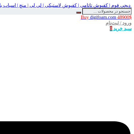
دیجی فوم | کفپوش تاتامی | کفپوش لاستیکی | لی لی | منچ | اسباب 
Buy
digifoam.com
48900$
ورود / ثبت‌نام
سبد خرید
0