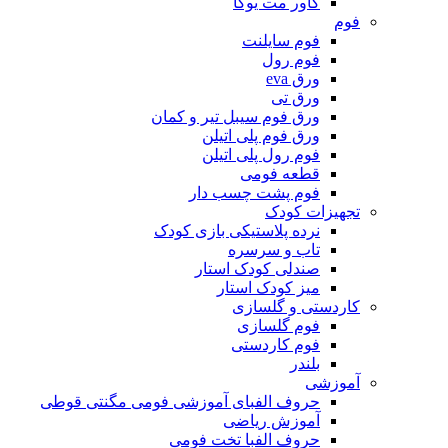
کاور مت یوگا
فوم
فوم سایلنت
فوم رول
ورق eva
ورق تی
ورق فوم سیبل تیر و کمان
ورق فوم پلی اتیلن
فوم رول پلی اتیلن
قطعه فومی
فوم پشت چسب دار
تجهیزات کودک
نرده پلاستیکی بازی کودک
تاب و سرسره
صندلی کودک استار
میز کودک استار
کاردستی و گلسازی
فوم گلسازی
فوم کاردستی
بلندر
آموزشی
حروف الفبای آموزشی فومی مگنتی قوطی
آموزش ریاضی
حروف الفبا تخت فومی