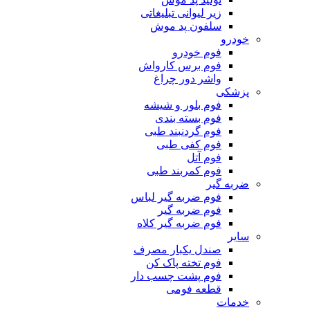
زیر لیوانی تبلیغاتی
سلفون پد موش
خودرو
فوم خودرو
فوم برس کارواش
واشر دور چراغ
پزشکی
فوم بلور و شیشه
فوم بسته بندی
فوم گردنبند طبی
فوم کفی طبی
فوم آتل
فوم کمربند طبی
ضربه گیر
فوم ضربه گیر لباس
فوم ضربه گیر
فوم ضربه گیر کلاه
سایر
صندل یکبار مصرف
فوم تخته پاک کن
فوم پشت چسب دار
قطعه فومی
خدمات